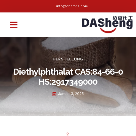
info@chemds.com
Kontaktieren Sie uns
HERSTELLUNG
Diethylphthalat CAS:84-66-0
HS:2917349000
Januar 3, 2025