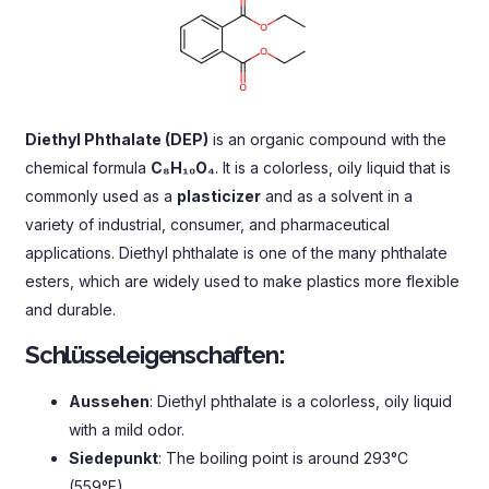
Diethyl Phthalate
(
DEP
)
is an organic compound with the
chemical formula
C₈H₁₀O₄
.
It is a colorless
,
oily liquid that is
commonly used as a
plasticizer
and as a solvent in a
variety of industrial
,
consumer
,
and pharmaceutical
applications
.
Diethyl phthalate is one of the many phthalate
esters
,
which are widely used to make plastics more flexible
and durable
.
Schlüsseleigenschaften:
Aussehen
:
Diethyl phthalate is a colorless
,
oily liquid
with a mild odor
.
Siedepunkt
:
The boiling point is around 293°C
(559°F).