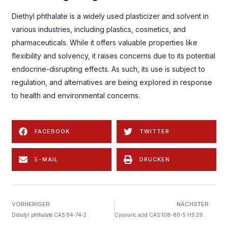
Diethyl phthalate is a widely used plasticizer and solvent in
various industries
,
including plastics
,
cosmetics
,
and
pharmaceuticals
.
While it offers valuable properties like
flexibility and solvency
,
it raises concerns due to its potential
endocrine-disrupting effects
.
As such
,
its use is subject to
regulation
,
and alternatives are being explored in response
to health and environmental concerns
.
FACEBOOK
TWITTER
E-MAIL
DRUCKEN
VORHERIGER
NÄCHSTER
Dibutyl phthalate CAS
:84-74-2
Cyanuric acid CAS
:108-80-5 HS:2933990099