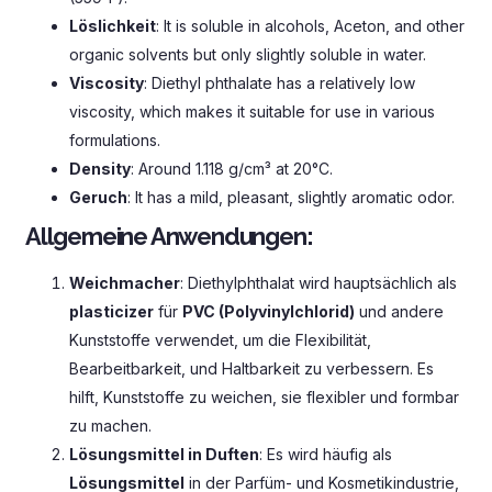
Löslichkeit
:
It is soluble in alcohols
, Aceton,
and other
organic solvents but only slightly soluble in water
.
Viscosity
:
Diethyl phthalate has a relatively low
viscosity
,
which makes it suitable for use in various
formulations
.
Density
:
Around
1.118
g/cm³ at 20°C
.
Geruch
:
It has a mild
,
pleasant
,
slightly aromatic odor
.
Allgemeine Anwendungen:
Weichmacher
: Diethylphthalat wird hauptsächlich als
plasticizer
für
PVC (Polyvinylchlorid)
und andere
Kunststoffe verwendet, um die Flexibilität,
Bearbeitbarkeit, und Haltbarkeit zu verbessern. Es
hilft, Kunststoffe zu weichen, sie flexibler und formbar
zu machen.
Lösungsmittel in Duften
: Es wird häufig als
Lösungsmittel
in der Parfüm- und Kosmetikindustrie,