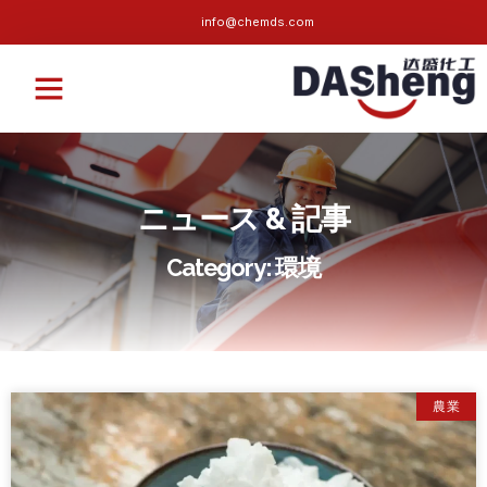
info@chemds.com
私たちについて
持続可能な
ニュース
よくある質問
お問い合わせ
ニュース & 記事
Category
: 環境
農業