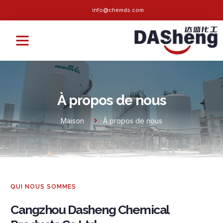
info@chemds.com
À propos de nous
Contactez-nous
À propos de nous
Maison
À propos de nous
QUI NOUS SOMMES
Cangzhou Dasheng Chemical