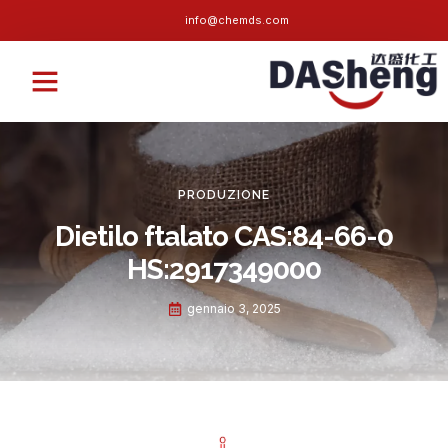
info@chemds.com
Domande frequenti
PRODUZIONE
Dietilo ftalato CAS:84-66-0
HS:2917349000
gennaio 3, 2025