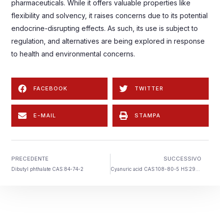
pharmaceuticals
.
While it offers valuable properties like
flexibility and solvency
,
it raises concerns due to its potential
endocrine-disrupting effects
.
As such
,
its use is subject to
regulation
,
and alternatives are being explored in response
to health and environmental concerns
.
FACEBOOK
TWITTER
E-MAIL
STAMPA
PRECEDENTE
SUCCESSIVO
Dibutyl phthalate CAS
:84-74-2
Cyanuric acid CAS
:108-80-5 HS:2933990099