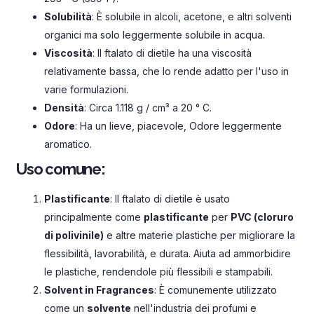
Solubilità
: È solubile in alcoli, acetone, e altri solventi
organici ma solo leggermente solubile in acqua.
Viscosità
: Il ftalato di dietile ha una viscosità
relativamente bassa, che lo rende adatto per l'uso in
varie formulazioni.
Densità
: Circa 1.118 g / cm³ a 20 ° C.
Odore
: Ha un lieve, piacevole, Odore leggermente
aromatico.
Uso comune:
Plastificante
: Il ftalato di dietile è usato
principalmente come
plastificante
per
PVC (cloruro
di polivinile)
e altre materie plastiche per migliorare la
flessibilità, lavorabilità, e durata. Aiuta ad ammorbidire
le plastiche, rendendole più flessibili e stampabili.
Solvent in Fragrances
: È comunemente utilizzato
come un
solvente
nell'industria dei profumi e