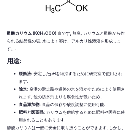
酢酸カリウム (KCH₃COO)
白です, 無臭, カリウムと酢酸から作
られる結晶性の塩. 水によく溶け、アルカリ性溶液を形成しま
す。.
用途:
緩衝液:
安定したpHを維持するために研究室で使用され
ます.
除氷:
空港の滑走路や道路の氷を溶かすためによく使用さ
れます, 他の防氷剤よりも腐食性が低いため、.
食品添加物:
食品の保存や酸度調整に使用可能.
肥料と医薬品:
カリウムを供給するために肥料や医療に使
用されることもあります.
酢酸カリウムは一般に安全に取り扱うことができます, しかし、