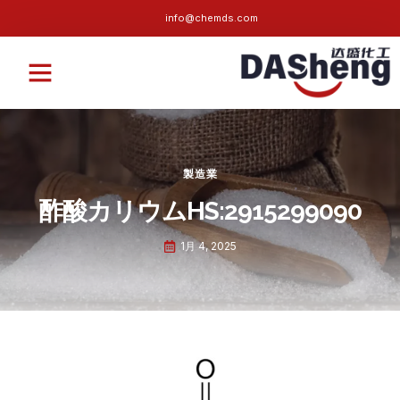
info@chemds.com
私たちについて
持続可能な
ニュース
よくある質問
お問い合わせ
製造業
酢酸カリウムHS:2915299090
1月 4, 2025