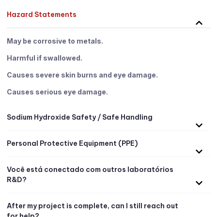
Hazard Statements
May be corrosive to metals
.
Harmful if swallowed
.
Causes severe skin burns and eye damage
.
Causes serious eye damage
.
Sodium Hydroxide Safety
/
Safe Handling
Personal Protective Equipment
(
PPE
)
Você está conectado com outros laboratórios
R&D?
After my project is complete
,
can I still reach out
for help
?