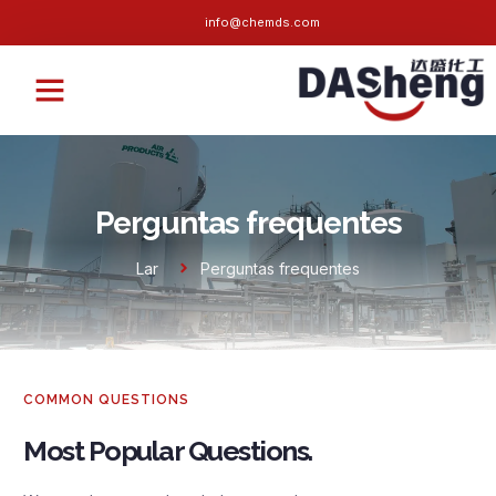
info@chemds.com
Perguntas frequentes
Contate-nos
Perguntas frequentes
Lar
Perguntas frequentes
COMMON QUESTIONS
Most Popular Questions
.